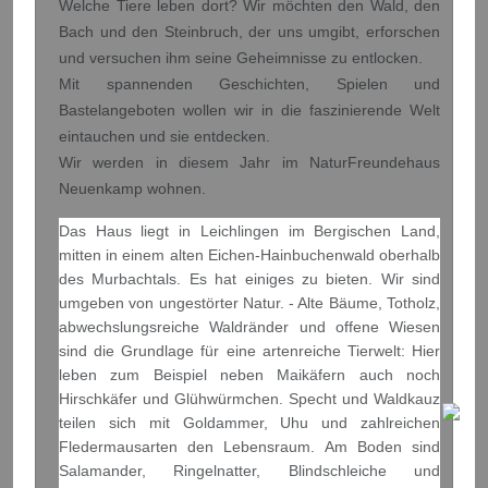
Welche Tiere leben dort? Wir möchten den Wald, den
Bach und den Steinbruch, der uns umgibt, erforschen
und versuchen ihm seine Geheimnisse zu entlocken.
Mit spannenden Geschichten, Spielen und
Bastelangeboten wollen wir in die faszinierende Welt
eintauchen und sie entdecken.
Wir werden in diesem Jahr im NaturFreundehaus
Neuenkamp wohnen.
Das Haus liegt in Leichlingen im Bergischen Land,
mitten in einem alten Eichen-Hainbuchenwald oberhalb
des Murbachtals. Es hat einiges zu bieten. Wir sind
umgeben von ungestörter Natur. - Alte Bäume, Totholz,
abwechslungsreiche Waldränder und offene Wiesen
sind die Grundlage für eine artenreiche Tierwelt: Hier
leben zum Beispiel neben Maikäfern auch noch
Hirschkäfer und Glühwürmchen. Specht und Waldkauz
teilen sich mit Goldammer, Uhu und zahlreichen
Fledermausarten den Lebensraum. Am Boden sind
Salamander, Ringelnatter, Blindschleiche und