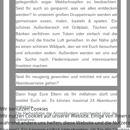
gelegentlich sogar Waldschnepfen zu beobachten.
Seid Ihr auch so gespannt, was wir alles entdecken
werden? In unserem großen Gruppenraum werden wir
gemeinsam essen, malen, basteln & spielen. Ein
schöner Außenbereich mit Grillplatz, Tischen und
Bänken verführen zum Toben oder einfach mal die
Natur und die frische Luft genießen. In der Nähe gibt
es einen schönen Wildpark, den wir mit Euch besuchen
und erkunden wollen. Außerdem werden wir uns auf
die Suche nach Fledermäusen und interessanten
Insekten machen.
Seid Ihr neugierig geworden und möchtet mit uns auf
Abenteuerreise gehen?
Dann fragt Eure Eltern ob Ihr mitfahren dürft und
meldet Euch an. Es können maximal 24 Abenteurer
mitfahren.
Wir benutzen Cookies
Die Reihenfolge der Anmeldungen entscheidet über die
Wir nutzen Cookies auf unserer Website. Einige von ihnen si
Teilnahme.
während andere uns helfen, diese Website und die Nutzere
Cookies). Sie können selbst entscheiden, ob Sie die Cookie