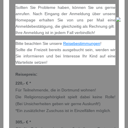
Sollten Sie Probleme haben, können Sie uns gerne
anrufen. Nach Eingang der Anmeldung über unsere
Homepage erhalten Sie von uns per Mail eine
Anmeldebestätigung, die gleichzeitig als Rechnung gilt.
Ihre Anmeldung ist in jedem Fall verbindlich!
Bitte beachten Sie unsere
Reisebestimmungen
!
Sollte die Freizeit bereits ausgebucht sein, werden wir
Sie informieren und bei Interesse Ihr Kind auf eine
Warteliste setzen!
Reisepreis:
220,- € *
Für Teilnehmende, die in Dortmund wohnen!
Die Religionszugehörigkeit spielt dabei keine Rolle!
(Bei Unsicherheiten geben wir gerne Auskunft!)
*Ein zusätzlicher Zuschuss ist in Einzelfällen möglich.
305,- € *